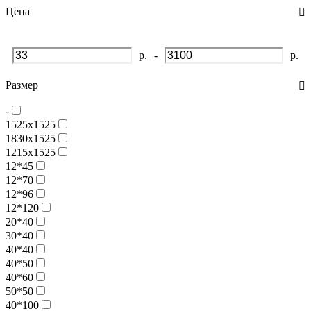
Фанера для лазерной резки
Цена
р.
-
р.
Размер
-
1525х1525
1830х1525
1215х1525
12*45
12*70
12*96
12*120
20*40
30*40
40*40
40*50
40*60
50*50
40*100