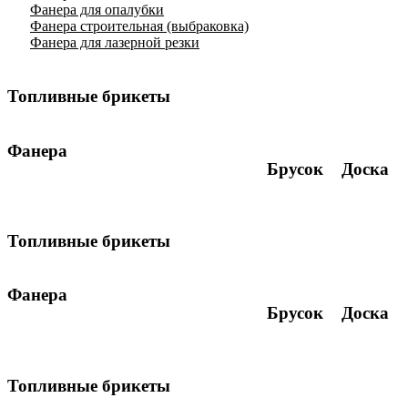
Фанера для опалубки
Фанера строительная (выбраковка)
Фанера для лазерной резки
Топливные брикеты
Фанера
Брусок
Доска
Фанера ФК для пола
Фанера ПФА огнестойкая
Фанера ФСФ влагостойкая
Фанера для опалубки
Топливные брикеты
Фанера строительная (выбраковка)
Фанера для лазерной резки
Фанера
Брусок
Доска
Фанера ФК для пола
Фанера ПФА огнестойкая
Фанера ФСФ влагостойкая
Фанера для опалубки
Топливные брикеты
Фанера строительная (выбраковка)