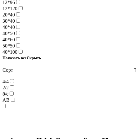
12*96
12*120
20*40
30*40
40*40
40*50
40*60
50*50
40*100
Показать все
Скрыть
Сорт
4/4
2/2
б/с
АВ
-